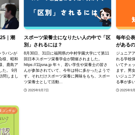
25｜潮
スポーツ栄養士になりたい人の中で「区
毎年公
別」されるには？
がある
キャラバンが
8月30日、31日に福岡県の中村学園大学にて第11
ジュニア
会様、昭和
回日本スポーツ栄養学会が開催されました。
れる学校
様、鹿島ア
https://11jsna.jp 年々、若い学生や栄養士の皆さ
いてチェ
た。 9月
んが参加されていて、今年は特に多かったようで
ます。男
訪問しまし
す。それだけスポーツ栄養に興味をもち、スポー
いジュニ
ツ栄養士として活動...
る事が多いで
2025年9月7日
2025年9
養コンサル