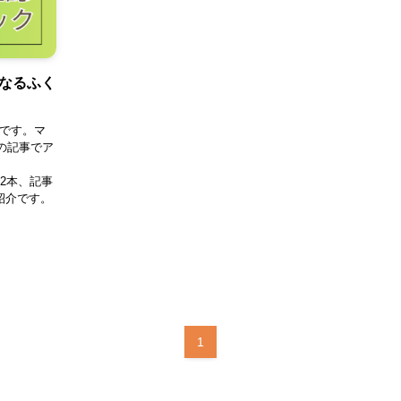
なるふく
子です。マ
の記事でア
8月には2本、記事
紹介です。
1