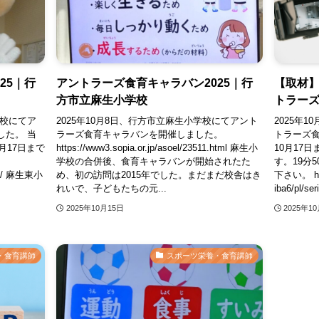
25｜行
アントラーズ食育キャラバン2025｜行
【取材】
方市立麻生小学校
トラー
学校にてア
2025年10月8日、行方市立麻生小学校にてアント
2025年
した。 当
ラーズ食育キャラバンを開催しました。
トラーズ
月17日まで
https://www3.sopia.or.jp/asoel/23511.html 麻生小
10月17
学校の合併後、食育キャラバンが開始されたた
す。19分
4923/ 麻生東小
め、初の訪問は2015年でした。まだまだ校舎はき
下さい。 http
れいで、子どもたちの元...
iba6/pl/se
2025年10月15日
2025年1
・食育講師
スポーツ栄養・食育講師