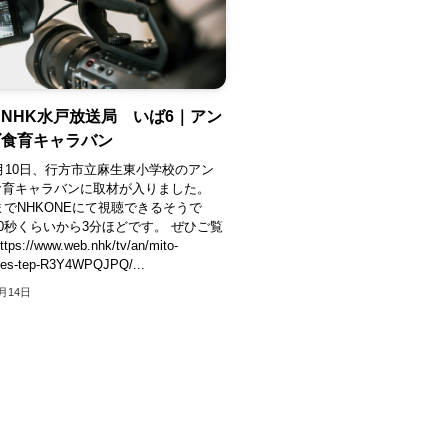
NHK水戸放送局 いば6｜アン
ズ食育キャラバン
10月10日、行方市立麻生東小学校のアン
食育キャラバンに取材が入りました。
日までNHKONEにて視聴できるそうで
50秒くらいから3分ほどです。 ぜひご覧
s://www.web.nhk/tv/an/mito-
ries-tep-R3Y4WPQJPQ/...
0月14日