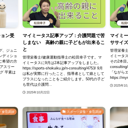
ション受
マイミータス記事アップ：介護問題で苦
マイミ
しまない 高齢の親に子どもが出来るこ
ササイ
と
グ、ジュニ
管理栄養士
ンディショ
イミータス
管理栄養士/健康運動指導士の松田幸子です。マ
ご希望の方
その2本目。 ht
イミータスに9月は2本記事アップをしました。
アアスリー
consul
https://sports-shokuiku.jp/n-consulting/4753/ 9月
グ 平素は
「ながら
は私が実際に行ったこと、指導者として娘として
https://my
プラスになったことをご紹介します。50代の子ど
も世代は介護問...
2025年1
2025年10月22日
・食育講師
スポーツ栄養・食育講師