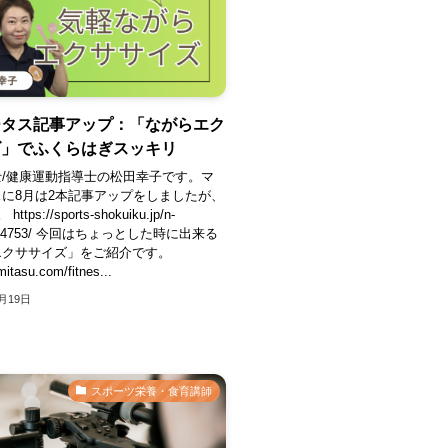
ータス記事アップ：「ながらエク
ズ」でふくらはぎスッキリ
/健康運動指導士の松田幸子です。マ
に8月は2本記事アップをしましたが、
tps://sports-shokuiku.jp/n-
ting/4753/ 今回はちょっとした時に出来る
エクササイズ」をご紹介です。
mitasu.com/fitnes...
0月19日
スポーツ栄養・食育講師