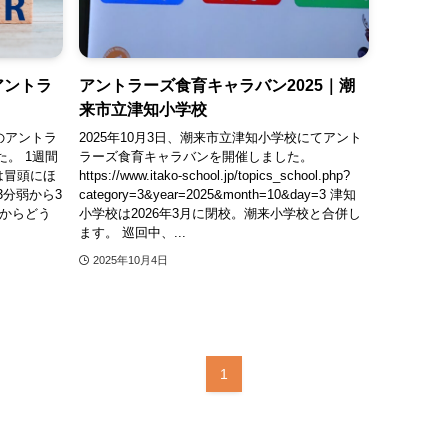
アントラ
アントラーズ食育キャラバン2025｜潮
来市立津知小学校
校のアントラ
2025年10月3日、潮来市立津知小学校にてアント
。 1週間
ラーズ食育キャラバンを開催しました。
は冒頭にほ
https://www.itako-school.jp/topics_school.php?
3分弱から3
category=3&year=2025&month=10&day=3 津知
クからどう
小学校は2026年3月に閉校。潮来小学校と合併し
ます。 巡回中、...
2025年10月4日
1