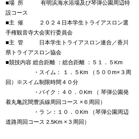
■場 所 有明浜海水浴場及び琴弾公園周辺特
設コース
■主 催 ２０２４日本学生トライアスロン選
手権観音寺大会実行委員会
■主 管 日本学生トライアスロン連合／香川
県トライアスロン協会
■競技内容 総合距離 ：総合距離 ：５１．５Km
・スイム： １．５Km （５００m×３周
回）※スイム制限時間４０分
・バイク：４０．０Km （ 琴弾公園発
着丸亀詫間豊浜線周回コース ×６周回）
・ラ ン：１０．０Km （琴弾公園周辺
道路周回コース 2.5Km ×３周回）