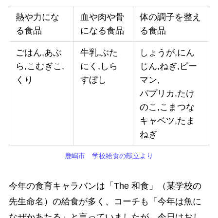
熱や力にな
血や肉や骨
体の調子を整え
る食品
になる食品
る食品
ごはん,あぶ
牛乳,ぶた
しょうが,にん
ら,こむぎこ,
にく,しら
じん,ねぎ,ピー
くり
すぼし
マン,
パプリカ,たけ
のこ,こまつな
キャベツ,たま
ねぎ
鹿嶋市 学校給食の献立より
今年の食育キャラバンは「The 和食」（某学校の
先生命名）の給食が多く、コーチも「今年は魚に
なぜかあたる」と言っていましたが、今日はおし