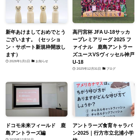
新年あけましておめでとう
高円宮杯 JFA U-18サッカ
ございます。（セッショ
ープレミアリーグ 2025 フ
ン・サポート新規枠開放し
ァイナル 鹿島アントラー
ます）
ズユースVSヴィッセル神戸
U-18
2026年1月1日
お知らせ
2025年12月31日
ブログ
ドコモ未来フィールド 鹿
アントラーズ食育キャラバ
島アントラーズ編
ン2025｜行方市立北浦小学
2025年12月31日