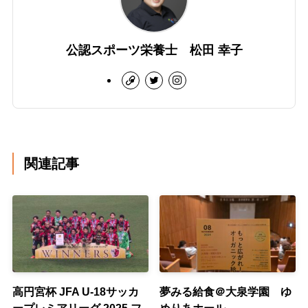
公認スポーツ栄養士 松田 幸子
関連記事
高円宮杯 JFA U-18サッカ
夢みる給食＠大泉学園 ゆ
ープレミアリーグ 2025 フ
めりあホール